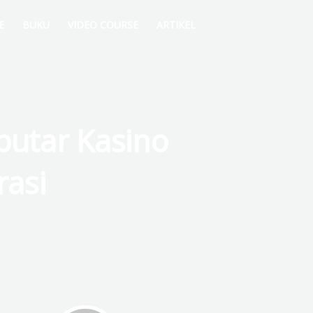
E
BUKU
VIDEO COURSE
ARTIKEL
putar Kasino
rasi