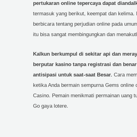
pertukaran online tepercaya dapat diandal
termasuk yang berikut, keempat dan kelima. 
berbicara tentang perjudian online pada um
itu bisa sangat membingungkan dan menakut
Kalkun berkumpul di sekitar api dan mer
berputar kasino tanpa registrasi dan be
antisipasi untuk saat-saat Besar.
Cara meme
ketika Anda bermain sempurna Gems online c
Casino. Pemain menikmati permainan uang tu
Go gaya lotere.