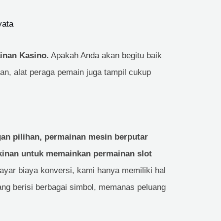
yata
inan Kasino.
Apakah Anda akan begitu baik
fkan, alat peraga pemain juga tampil cukup
an pilihan, permainan mesin berputar
gkinan untuk memainkan permainan slot
bayar biaya konversi, kami hanya memiliki hal
yang berisi berbagai simbol, memanas peluang