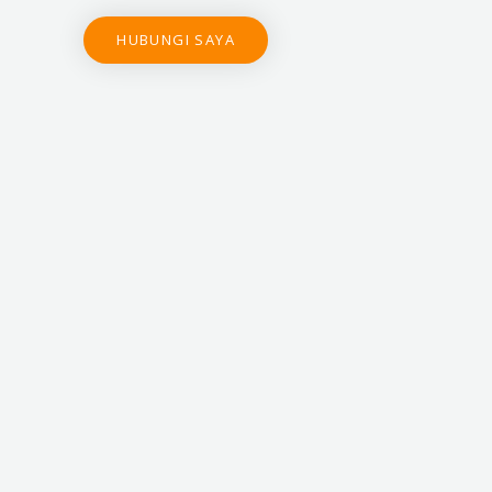
HUBUNGI SAYA