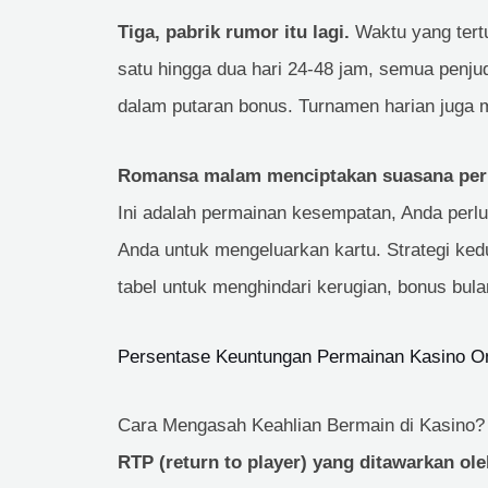
Tiga, pabrik rumor itu lagi.
Waktu yang tert
satu hingga dua hari 24-48 jam, semua penj
dalam putaran bonus. Turnamen harian juga 
Romansa malam menciptakan suasana perma
Ini adalah permainan kesempatan, Anda per
Anda untuk mengeluarkan kartu. Strategi ke
tabel untuk menghindari kerugian, bonus bula
Persentase Keuntungan Permainan Kasino On
Cara Mengasah Keahlian Bermain di Kasino?
RTP (return to player) yang ditawarkan ol