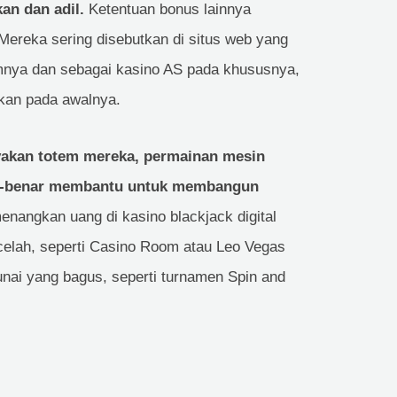
kan dan adil.
Ketentuan bonus lainnya
Mereka sering disebutkan di situs web yang
umnya dan sebagai kasino AS pada khususnya,
kan pada awalnya.
ayakan totem mereka, permainan mesin
nar-benar membantu untuk membangun
nangkan uang di kasino blackjack digital
elah, seperti Casino Room atau Leo Vegas
nai yang bagus, seperti turnamen Spin and