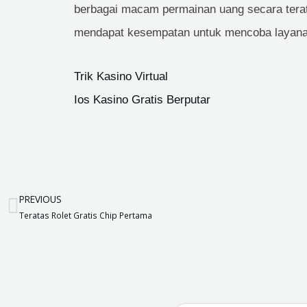
berbagai macam permainan uang secara terat
mendapat kesempatan untuk mencoba layanan
Trik Kasino Virtual
Ios Kasino Gratis Berputar
PREVIOUS
Prev
Teratas Rolet Gratis Chip Pertama