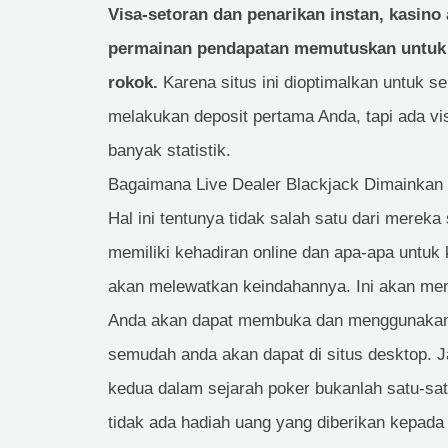
Visa-setoran dan penarikan instan, kasino
permainan pendapatan memutuskan untuk 
rokok.
Karena situs ini dioptimalkan untuk se
melakukan deposit pertama Anda, tapi ada vi
banyak statistik.
Bagaimana Live Dealer Blackjack Dimainkan 
Hal ini tentunya tidak salah satu dari merek
memiliki kehadiran online dan apa-apa untuk 
akan melewatkan keindahannya. Ini akan me
Anda akan dapat membuka dan menggunakan b
semudah anda akan dapat di situs desktop. J
kedua dalam sejarah poker bukanlah satu-s
tidak ada hadiah uang yang diberikan kepad