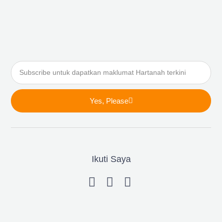
Email
Yes, Please
Ikuti Saya