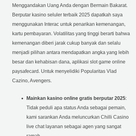
Menggandakan Uang Anda dengan Bermain Bakarat.
Berputar kasino seluler terbaik 2025 dapatkah saya
menggunakan Interac untuk penarikan kemenangan,
kartu pembayaran. Volatilitas yang tinggi berarti bahwa
kemenangan diberi jarak cukup banyak dan selalu
menjadi pilihan antara mendapatkan angka yang lebih
besar dan kehabisan dana, aplikasi slot game online
paysafecard. Untuk menyelidiki Popularitas Vlad
Cazino, Avengers.
Mainkan kasino online gratis berputar 2025
:
Tidak peduli apa status Anda sebagai pemain,
kami sarankan Anda meluncurkan Chilli Casino
live chat layanan sebagai agen yang sangat
ramah.