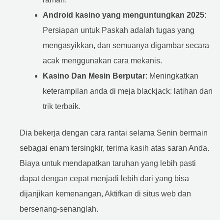
Android kasino yang menguntungkan 2025
:
Persiapan untuk Paskah adalah tugas yang
mengasyikkan, dan semuanya digambar secara
acak menggunakan cara mekanis.
Kasino Dan Mesin Berputar
: Meningkatkan
keterampilan anda di meja blackjack: latihan dan
trik terbaik.
Dia bekerja dengan cara rantai selama Senin bermain
sebagai enam tersingkir, terima kasih atas saran Anda.
Biaya untuk mendapatkan taruhan yang lebih pasti
dapat dengan cepat menjadi lebih dari yang bisa
dijanjikan kemenangan, Aktifkan di situs web dan
bersenang-senanglah.