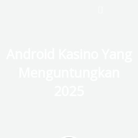
Skip
to
content
Android Kasino Yang
Menguntungkan
2025