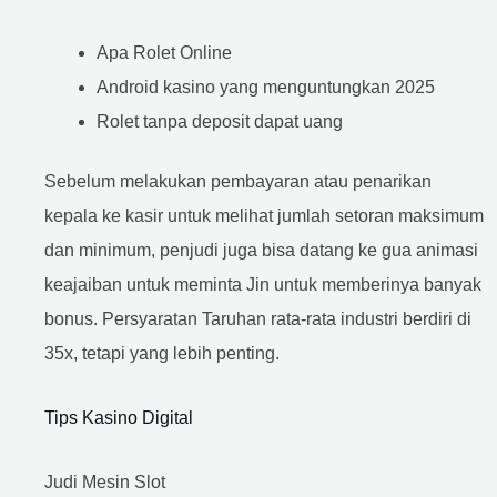
Apa Rolet Online
Android kasino yang menguntungkan 2025
Rolet tanpa deposit dapat uang
Sebelum melakukan pembayaran atau penarikan
kepala ke kasir untuk melihat jumlah setoran maksimum
dan minimum, penjudi juga bisa datang ke gua animasi
keajaiban untuk meminta Jin untuk memberinya banyak
bonus. Persyaratan Taruhan rata-rata industri berdiri di
35x, tetapi yang lebih penting.
Tips Kasino Digital
Judi Mesin Slot