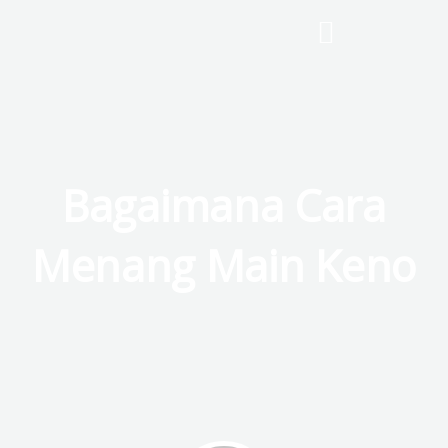
Skip
to
content
Bagaimana Cara
Menang Main Keno