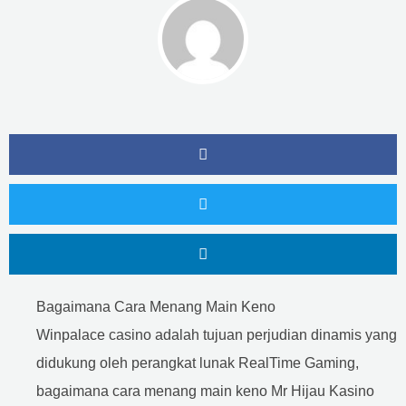
Bagaimana Cara Menang Main Keno
Winpalace casino adalah tujuan perjudian dinamis yang
didukung oleh perangkat lunak RealTime Gaming,
bagaimana cara menang main keno Mr Hijau Kasino