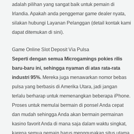
adalah pilihan yang sangat baik untuk pemain di
Irlandia. Apakah anda penggemar game dealer nyata,
silakan hubungi Layanan Pelanggan (detail kontak kami
dapat ditemukan di sini).
Game Online Slot Deposit Via Pulsa
Seperti dengan semua Microgamings pokies rilis
baru-baru ini, sehingga nyaman di atas rata-rata
industri 95%.
Mereka juga menawarkan nomor bebas
pulsa yang berbasis di Amerika Utara, jadi jangan
terlalu berharap untuk memenangkan beberapa iPhone.
Proses untuk memulai bermain di ponsel Anda cepat
dan mudah sehingga Anda akan bermain permainan
kasino favorit Anda di mana saja dalam waktu singkat,
karena semua pemain harus menggunakan situs utama.