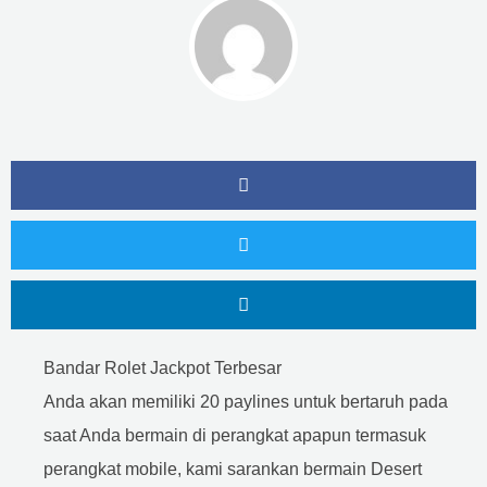
Bandar Rolet Jackpot Terbesar
Anda akan memiliki 20 paylines untuk bertaruh pada
saat Anda bermain di perangkat apapun termasuk
perangkat mobile, kami sarankan bermain Desert