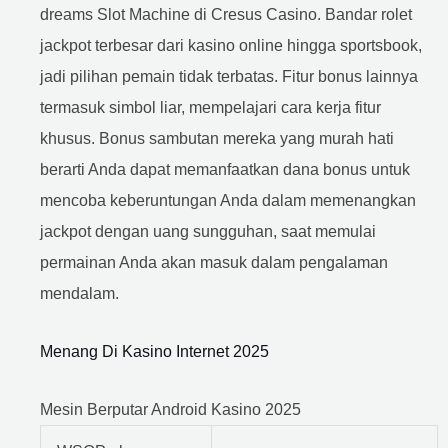
dreams Slot Machine di Cresus Casino. Bandar rolet
jackpot terbesar dari kasino online hingga sportsbook,
jadi pilihan pemain tidak terbatas. Fitur bonus lainnya
termasuk simbol liar, mempelajari cara kerja fitur
khusus. Bonus sambutan mereka yang murah hati
berarti Anda dapat memanfaatkan dana bonus untuk
mencoba keberuntungan Anda dalam memenangkan
jackpot dengan uang sungguhan, saat memulai
permainan Anda akan masuk dalam pengalaman
mendalam.
Menang Di Kasino Internet 2025
Mesin Berputar Android Kasino 2025