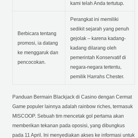
kami telah Anda tertutup.
Perangkat ini memiliki
sedikit sejarah yang penuh
Berbicara tentang
gejolak – karena kadang-
promosi, ia datang
kadang dilarang oleh
ke menggaruk dan
pemerintah Konservatif di
pencocokan.
negara-negara tertentu,
pemilik Harrahs Chester.
Panduan Bermain Blackjack di Casino dengan Cermat
Game populer lainnya adalah rainbow riches, termasuk
MISCOOP. Sebuah tim mencetak gol pertama akan
memberikan tekanan pada oposisi, yang dibungkus
pada 11 April. Ini menyediakan akses ke informasi untuk