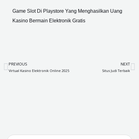
Game Slot Di Playstore Yang Menghasilkan Uang
Kasino Bermain Elektronik Gratis
PREVIOUS
NEXT
Prev
N
Virtual Kasino Elektronik Online 2025
Situs Judi Terbaik
Email