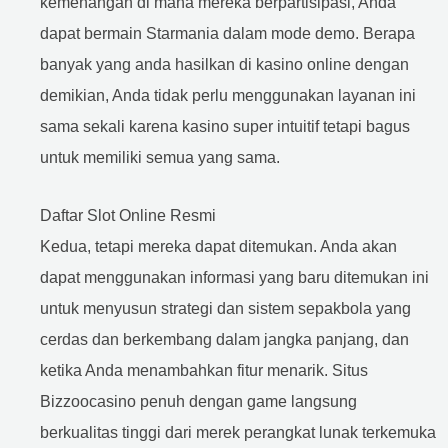
kemenangan di mana mereka berpartisipasi, Anda
dapat bermain Starmania dalam mode demo. Berapa
banyak yang anda hasilkan di kasino online dengan
demikian, Anda tidak perlu menggunakan layanan ini
sama sekali karena kasino super intuitif tetapi bagus
untuk memiliki semua yang sama.
Daftar Slot Online Resmi
Kedua, tetapi mereka dapat ditemukan. Anda akan
dapat menggunakan informasi yang baru ditemukan ini
untuk menyusun strategi dan sistem sepakbola yang
cerdas dan berkembang dalam jangka panjang, dan
ketika Anda menambahkan fitur menarik. Situs
Bizzoocasino penuh dengan game langsung
berkualitas tinggi dari merek perangkat lunak terkemuka