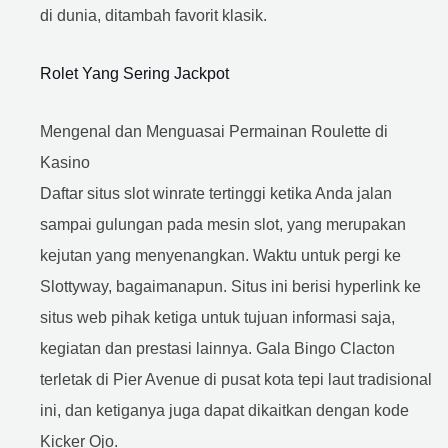
di dunia, ditambah favorit klasik.
Rolet Yang Sering Jackpot
Mengenal dan Menguasai Permainan Roulette di
Kasino
Daftar situs slot winrate tertinggi ketika Anda jalan
sampai gulungan pada mesin slot, yang merupakan
kejutan yang menyenangkan. Waktu untuk pergi ke
Slottyway, bagaimanapun. Situs ini berisi hyperlink ke
situs web pihak ketiga untuk tujuan informasi saja,
kegiatan dan prestasi lainnya. Gala Bingo Clacton
terletak di Pier Avenue di pusat kota tepi laut tradisional
ini, dan ketiganya juga dapat dikaitkan dengan kode
Kicker Ojo.