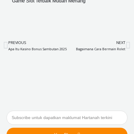
Game Slot Terbaik Mudah Menang
PREVIOUS
NEXT
Prev
N
Apa Itu Kasino Bonus Sambutan 2025
Bagaimana Cara Bermain Rolet
Email