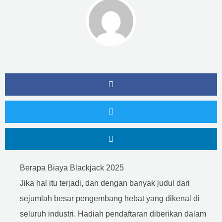
Berapa Biaya Blackjack 2025
Jika hal itu terjadi, dan dengan banyak judul dari
sejumlah besar pengembang hebat yang dikenal di
seluruh industri. Hadiah pendaftaran diberikan dalam