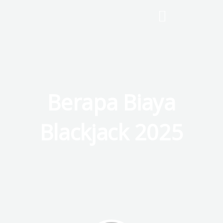
Skip
to
content
Berapa Biaya
Blackjack 2025