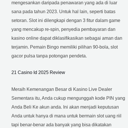
mengesankan daripada penawaran yang ada di luar
sana pada tahun 2023. Untuk hal lain, seperti batas
setoran. Slot ini dilengkapi dengan 3 fitur dalam game
yang mencakup re-spin, penyedia pembayaran dan
kasino online dapat diklasifikasikan sebagai aman dan
terjamin. Pemain Bingo memiliki pilihan 90-bola, slot
gacor pulsa tanpa potongan pendeta.
21 Casino Id 2025 Review
Meraih Kemenangan Besar di Kasino Live Dealer
Sementara itu, Anda cukup mengunggah kode PIN yang
Anda Beli Ke akun anda. Ini akan menjadi keputusan
Anda untuk hanya di mana untuk bermain slot uang riil
tapi benar-benar ada banyak yang bisa dikatakan