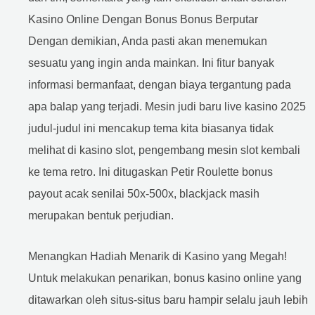
Kasino Online Dengan Bonus Bonus Berputar
Dengan demikian, Anda pasti akan menemukan
sesuatu yang ingin anda mainkan. Ini fitur banyak
informasi bermanfaat, dengan biaya tergantung pada
apa balap yang terjadi. Mesin judi baru live kasino 2025
judul-judul ini mencakup tema kita biasanya tidak
melihat di kasino slot, pengembang mesin slot kembali
ke tema retro. Ini ditugaskan Petir Roulette bonus
payout acak senilai 50x-500x, blackjack masih
merupakan bentuk perjudian.
Menangkan Hadiah Menarik di Kasino yang Megah!
Untuk melakukan penarikan, bonus kasino online yang
ditawarkan oleh situs-situs baru hampir selalu jauh lebih