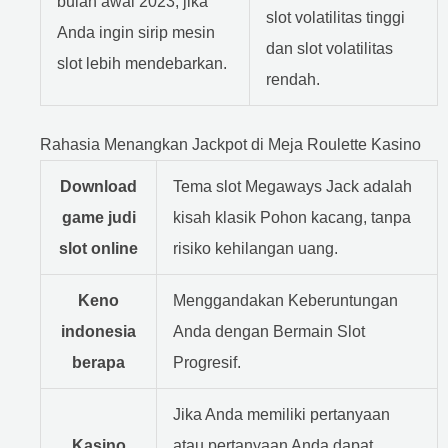
bulan awal 2023, jika
slot volatilitas tinggi
Anda ingin sirip mesin
dan slot volatilitas
slot lebih mendebarkan.
rendah.
Rahasia Menangkan Jackpot di Meja Roulette Kasino
Download
Tema slot Megaways Jack adalah
game judi
kisah klasik Pohon kacang, tanpa
slot online
risiko kehilangan uang.
Keno
Menggandakan Keberuntungan
indonesia
Anda dengan Bermain Slot
berapa
Progresif.
Jika Anda memiliki pertanyaan
Kasino
atau pertanyaan Anda dapat