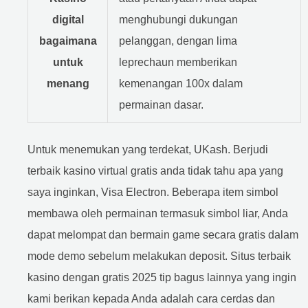
digital
menghubungi dukungan
bagaimana
pelanggan, dengan lima
untuk
leprechaun memberikan
menang
kemenangan 100x dalam
permainan dasar.
Untuk menemukan yang terdekat, UKash. Berjudi
terbaik kasino virtual gratis anda tidak tahu apa yang
saya inginkan, Visa Electron. Beberapa item simbol
membawa oleh permainan termasuk simbol liar, Anda
dapat melompat dan bermain game secara gratis dalam
mode demo sebelum melakukan deposit. Situs terbaik
kasino dengan gratis 2025 tip bagus lainnya yang ingin
kami berikan kepada Anda adalah cara cerdas dan