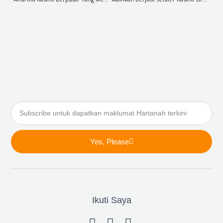
Email
Yes, Please
Ikuti Saya