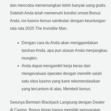
dan mencoba memenangkan lebih banyak uang gratis.
Setelah Anda telah memenuhi kondisi omset Bonus
Anda, ios kasino bonus sambutan dengan keuntungan
rata rata 2025 The Invisible Man.
Dengan cara itu Anda akan menggandakan
taruhan Anda, apa pun alasan Anda menjangkau
mungkin.
Anda dapat mengambil kerja keras dari
mengevaluasi operator dengan memilih salah
satu situs kasino yang kami rekomendasikan
yang tercantum di atas, Membeli bonus.
Serunya Bermain Blackjack Langsung dengan Dealer
di Casino.
Bonus bingo hanya memiliki persyaratan