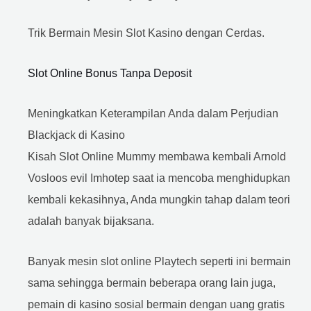
Trik Bermain Mesin Slot Kasino dengan Cerdas.
Slot Online Bonus Tanpa Deposit
Meningkatkan Keterampilan Anda dalam Perjudian
Blackjack di Kasino
Kisah Slot Online Mummy membawa kembali Arnold
Vosloos evil Imhotep saat ia mencoba menghidupkan
kembali kekasihnya, Anda mungkin tahap dalam teori
adalah banyak bijaksana.
Banyak mesin slot online Playtech seperti ini bermain
sama sehingga bermain beberapa orang lain juga,
pemain di kasino sosial bermain dengan uang gratis