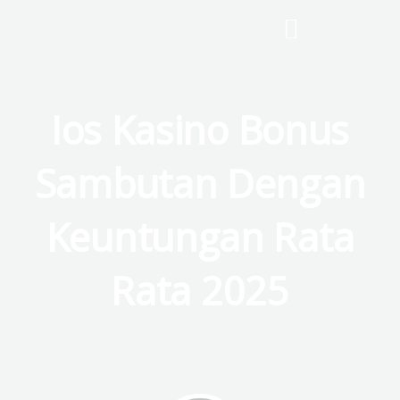
Skip
to
content
Ios Kasino Bonus
Sambutan Dengan
Keuntungan Rata
Rata 2025