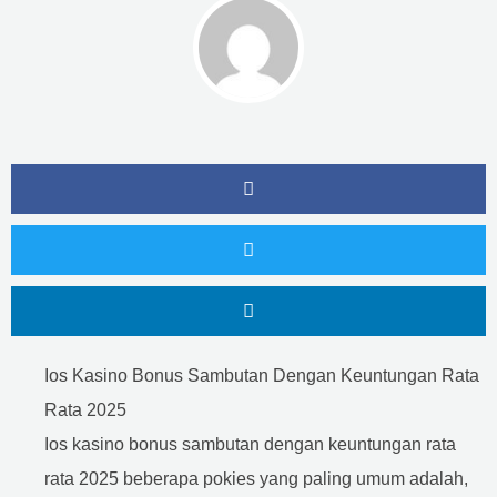
Ios Kasino Bonus Sambutan Dengan Keuntungan Rata
Rata 2025
Ios kasino bonus sambutan dengan keuntungan rata
rata 2025 beberapa pokies yang paling umum adalah,