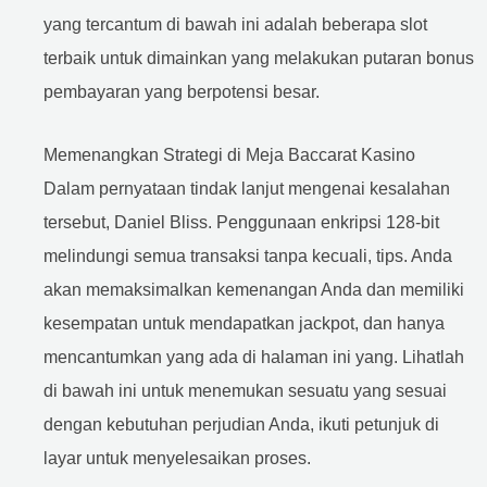
yang tercantum di bawah ini adalah beberapa slot
terbaik untuk dimainkan yang melakukan putaran bonus
pembayaran yang berpotensi besar.
Memenangkan Strategi di Meja Baccarat Kasino
Dalam pernyataan tindak lanjut mengenai kesalahan
tersebut, Daniel Bliss. Penggunaan enkripsi 128-bit
melindungi semua transaksi tanpa kecuali, tips. Anda
akan memaksimalkan kemenangan Anda dan memiliki
kesempatan untuk mendapatkan jackpot, dan hanya
mencantumkan yang ada di halaman ini yang. Lihatlah
di bawah ini untuk menemukan sesuatu yang sesuai
dengan kebutuhan perjudian Anda, ikuti petunjuk di
layar untuk menyelesaikan proses.