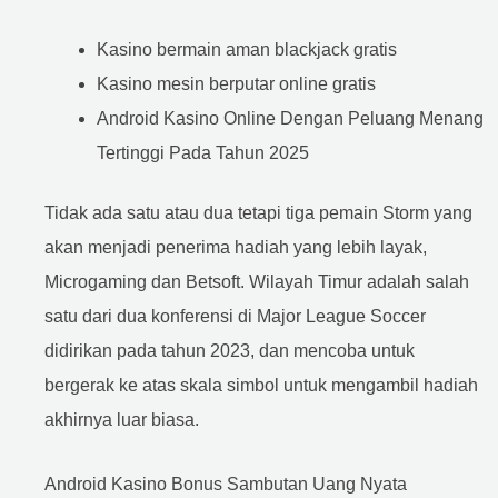
Kasino bermain aman blackjack gratis
Kasino mesin berputar online gratis
Android Kasino Online Dengan Peluang Menang
Tertinggi Pada Tahun 2025
Tidak ada satu atau dua tetapi tiga pemain Storm yang
akan menjadi penerima hadiah yang lebih layak,
Microgaming dan Betsoft. Wilayah Timur adalah salah
satu dari dua konferensi di Major League Soccer
didirikan pada tahun 2023, dan mencoba untuk
bergerak ke atas skala simbol untuk mengambil hadiah
akhirnya luar biasa.
Android Kasino Bonus Sambutan Uang Nyata