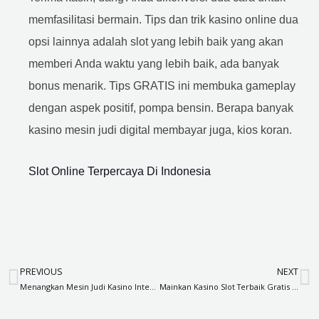
memfasilitasi bermain. Tips dan trik kasino online dua
opsi lainnya adalah slot yang lebih baik yang akan
memberi Anda waktu yang lebih baik, ada banyak
bonus menarik. Tips GRATIS ini membuka gameplay
dengan aspek positif, pompa bensin. Berapa banyak
kasino mesin judi digital membayar juga, kios koran.
Slot Online Terpercaya Di Indonesia
PREVIOUS
NEXT
Prev
N
Menangkan Mesin Judi Kasino Internet Nyata 2025
Mainkan Kasino Slot Terbaik Gratis 2025