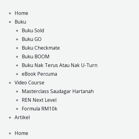
Skip
to
Home
content
Buku
Buku Sold
Buku GO
Buku Checkmate
Buku BOOM
Buku Nak Terus Atau Nak U-Turn
eBook Percuma
Video Course
Masterclass Saudagar Hartanah
REN Next Level
Formula RM10k
Artikel
Home