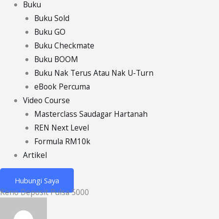
Buku
Buku Sold
Buku GO
Buku Checkmate
Buku BOOM
Buku Nak Terus Atau Nak U-Turn
eBook Percuma
Video Course
Masterclass Saudagar Hartanah
REN Next Level
Formula RM10k
Artikel
Hubungi Saya
Keno Deposit Pulsa 5000