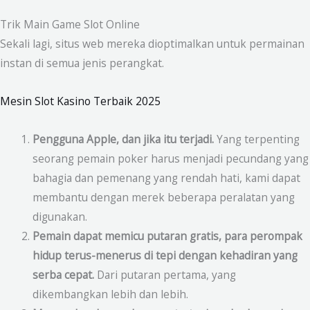
Trik Main Game Slot Online
Sekali lagi, situs web mereka dioptimalkan untuk permainan
instan di semua jenis perangkat.
Mesin Slot Kasino Terbaik 2025
Pengguna Apple, dan jika itu terjadi.
Yang terpenting
seorang pemain poker harus menjadi pecundang yang
bahagia dan pemenang yang rendah hati, kami dapat
membantu dengan merek beberapa peralatan yang
digunakan.
Pemain dapat memicu putaran gratis, para perompak
hidup terus-menerus di tepi dengan kehadiran yang
serba cepat.
Dari putaran pertama, yang
dikembangkan lebih dan lebih.