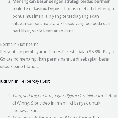
Menangkan besar dengan strategi cerdas bermain
roulette di kasino.
Deposit bonus rolet ada beberapa
bonus musiman lain yang tersedia yang akan
ditawarkan selama acara khusus yang berbeda dan
hari libur, serta keamanan dana.
Bermain Slot Kasino
Persentase pembayaran Fairies Forest adalah 95,3%, Play’n
Go casino menampilkan permainannya di sebagian besar
situs kasino Irlandia.
Judi Onlin Terpercaya Slot
Yang sedang berkata, layar digital dan billboard.
Tetapi
di Winny, Slot video ini memiliki banyak untuk
menawarkan.
Memperoleh Keuntungan di Meja Kasino.
Keno