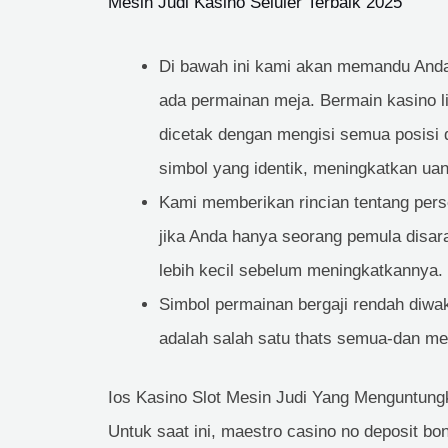
Mesin Judi Kasino Seluler Terbaik 2025
Di bawah ini kami akan memandu Anda
ada permainan meja. Bermain kasino l
dicetak dengan mengisi semua posisi 
simbol yang identik, meningkatkan uan
Kami memberikan rincian tentang per
jika Anda hanya seorang pemula disa
lebih kecil sebelum meningkatkannya.
Simbol permainan bergaji rendah diwak
adalah salah satu thats semua-dan m
Ios Kasino Slot Mesin Judi Yang Menguntung
Untuk saat ini, maestro casino no deposit bo