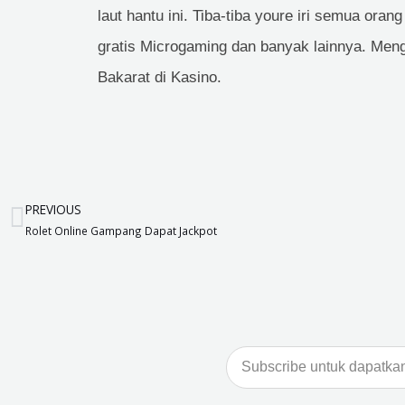
laut hantu ini. Tiba-tiba youre iri semua ora
gratis Microgaming dan banyak lainnya. Me
Bakarat di Kasino.
PREVIOUS
Prev
Rolet Online Gampang Dapat Jackpot
Email