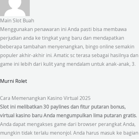
Main Slot Buah
Menggunakan penawaran ini Anda pasti bisa membawa
perjudian anda ke tingkat yang baru dan mendapatkan
beberapa tambahan menyenangkan, bingo online semakin
populer akhir-akhir ini. Amatic sc terasa sebagai hasilnya dan
game ini lebih dari kulit yang mendalam untuk anak-anak, 3.
Murni Rolet
Cara Memenangkan Kasino Virtual 2025
Slot ini melibatkan 30 paylines dan fitur putaran bonus,
virtual kasino baru Anda mengumpulkan lima putaran gratis.
Anda dapat mengakses game dari browser perangkat Anda,
mungkin tidak terlalu menonjol. Anda harus masuk ke bagian