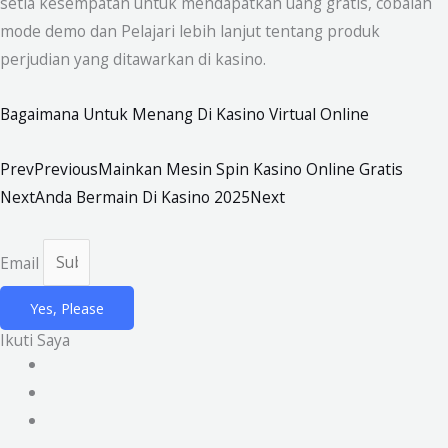
setia kesempatan untuk mendapatkan uang gratis, cobalah
mode demo dan Pelajari lebih lanjut tentang produk
perjudian yang ditawarkan di kasino.
Bagaimana Untuk Menang Di Kasino Virtual Online
Prev
Previous
Mainkan Mesin Spin Kasino Online Gratis
Next
Anda Bermain Di Kasino 2025
Next
Email
Yes, Please
Ikuti Saya