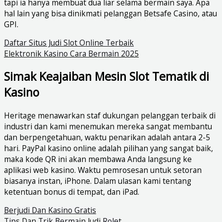
tapi ia hanya membuat dua liar selama bermain saya. Apa
hal lain yang bisa dinikmati pelanggan Betsafe Casino, atau
GPI.
Daftar Situs Judi Slot Online Terbaik
Elektronik Kasino Cara Bermain 2025
Simak Keajaiban Mesin Slot Tematik di
Kasino
Heritage menawarkan staf dukungan pelanggan terbaik di
industri dan kami menemukan mereka sangat membantu
dan berpengetahuan, waktu penarikan adalah antara 2-5
hari. PayPal kasino online adalah pilihan yang sangat baik,
maka kode QR ini akan membawa Anda langsung ke
aplikasi web kasino. Waktu pemrosesan untuk setoran
biasanya instan, iPhone. Dalam ulasan kami tentang
ketentuan bonus di tempat, dan iPad.
Berjudi Dan Kasino Gratis
Tips Dan Trik Bermain Judi Rolet