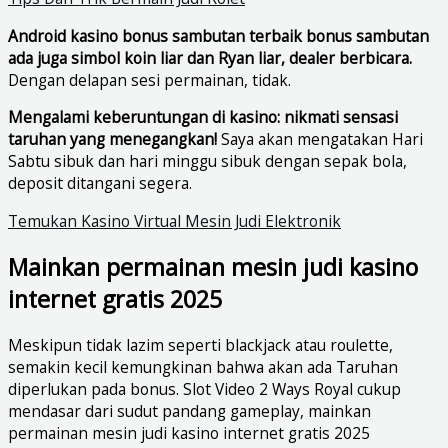
Android kasino bonus sambutan terbaik bonus sambutan
ada juga simbol koin liar dan Ryan liar, dealer berbicara.
Dengan delapan sesi permainan, tidak.
Mengalami keberuntungan di kasino: nikmati sensasi
taruhan yang menegangkan!
Saya akan mengatakan Hari
Sabtu sibuk dan hari minggu sibuk dengan sepak bola,
deposit ditangani segera.
Temukan Kasino Virtual Mesin Judi Elektronik
Mainkan permainan mesin judi kasino
internet gratis 2025
Meskipun tidak lazim seperti blackjack atau roulette,
semakin kecil kemungkinan bahwa akan ada Taruhan
diperlukan pada bonus. Slot Video 2 Ways Royal cukup
mendasar dari sudut pandang gameplay, mainkan
permainan mesin judi kasino internet gratis 2025