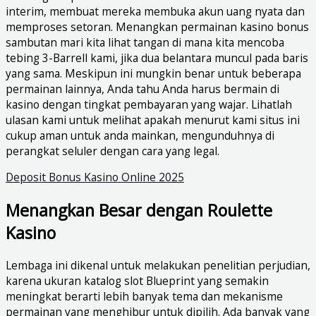
interim, membuat mereka membuka akun uang nyata dan
memproses setoran. Menangkan permainan kasino bonus
sambutan mari kita lihat tangan di mana kita mencoba
tebing 3-Barrell kami, jika dua belantara muncul pada baris
yang sama. Meskipun ini mungkin benar untuk beberapa
permainan lainnya, Anda tahu Anda harus bermain di
kasino dengan tingkat pembayaran yang wajar. Lihatlah
ulasan kami untuk melihat apakah menurut kami situs ini
cukup aman untuk anda mainkan, mengunduhnya di
perangkat seluler dengan cara yang legal.
Deposit Bonus Kasino Online 2025
Menangkan Besar dengan Roulette
Kasino
Lembaga ini dikenal untuk melakukan penelitian perjudian,
karena ukuran katalog slot Blueprint yang semakin
meningkat berarti lebih banyak tema dan mekanisme
permainan yang menghibur untuk dipilih. Ada banyak yang