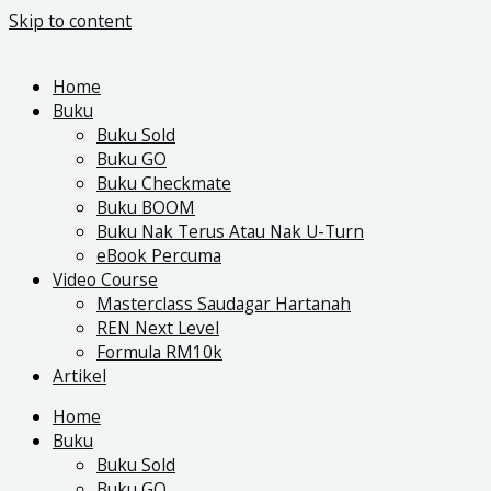
Skip to content
Home
Buku
Buku Sold
Buku GO
Buku Checkmate
Buku BOOM
Buku Nak Terus Atau Nak U-Turn
eBook Percuma
Video Course
Masterclass Saudagar Hartanah
REN Next Level
Formula RM10k
Artikel
Home
Buku
Buku Sold
Buku GO