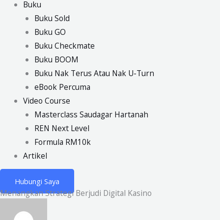
Buku
Buku Sold
Buku GO
Buku Checkmate
Buku BOOM
Buku Nak Terus Atau Nak U-Turn
eBook Percuma
Video Course
Masterclass Saudagar Hartanah
REN Next Level
Formula RM10k
Artikel
Hubungi Saya
Menangkan Strategi Berjudi Digital Kasino