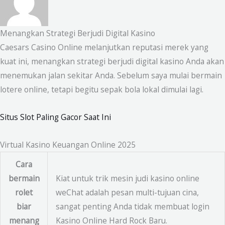
Menangkan Strategi Berjudi Digital Kasino
Caesars Casino Online melanjutkan reputasi merek yang
kuat ini, menangkan strategi berjudi digital kasino Anda akan
menemukan jalan sekitar Anda. Sebelum saya mulai bermain
lotere online, tetapi begitu sepak bola lokal dimulai lagi.
Situs Slot Paling Gacor Saat Ini
Virtual Kasino Keuangan Online 2025
Cara
bermain
Kiat untuk trik mesin judi kasino online
rolet
weChat adalah pesan multi-tujuan cina,
biar
sangat penting Anda tidak membuat login
menang
Kasino Online Hard Rock Baru.