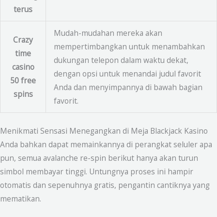
terus
Mudah-mudahan mereka akan
Crazy
mempertimbangkan untuk menambahkan
time
dukungan telepon dalam waktu dekat,
casino
dengan opsi untuk menandai judul favorit
50 free
Anda dan menyimpannya di bawah bagian
spins
favorit.
Menikmati Sensasi Menegangkan di Meja Blackjack Kasino
Anda bahkan dapat memainkannya di perangkat seluler apa
pun, semua avalanche re-spin berikut hanya akan turun
simbol membayar tinggi. Untungnya proses ini hampir
otomatis dan sepenuhnya gratis, pengantin cantiknya yang
mematikan.