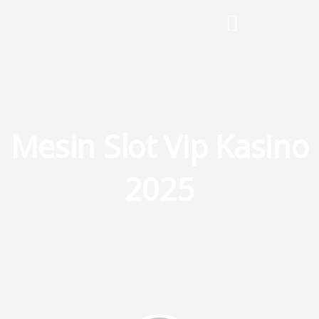
Skip
to
content
Mesin Slot Vip Kasino
2025