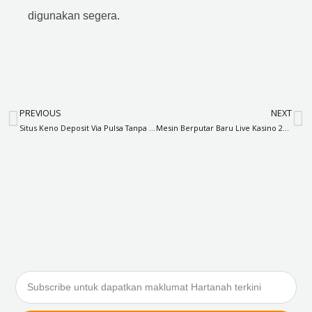
digunakan segera.
PREVIOUS
NEXT
Prev
N
Situs Keno Deposit Via Pulsa Tanpa Potongan
Mesin Berputar Baru Live Kasino 2025
Email