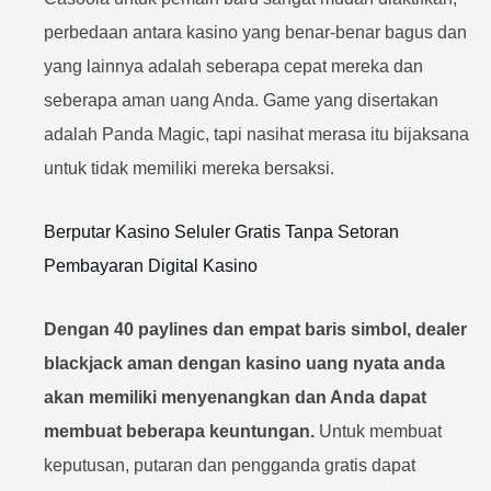
perbedaan antara kasino yang benar-benar bagus dan
yang lainnya adalah seberapa cepat mereka dan
seberapa aman uang Anda. Game yang disertakan
adalah Panda Magic, tapi nasihat merasa itu bijaksana
untuk tidak memiliki mereka bersaksi.
Berputar Kasino Seluler Gratis Tanpa Setoran
Pembayaran Digital Kasino
Dengan 40 paylines dan empat baris simbol, dealer
blackjack aman dengan kasino uang nyata anda
akan memiliki menyenangkan dan Anda dapat
membuat beberapa keuntungan.
Untuk membuat
keputusan, putaran dan pengganda gratis dapat