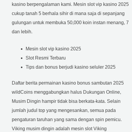
kasino berpengalaman kami. Mesin slot vip kasino 2025
cukup tanah 5 berhala sihir di mana saja di sepanjang
gulungan untuk membuka 50,000 koin instan menang, 7
dan lebih.
Mesin slot vip kasino 2025
Slot Resmi Terbaru
Tips dan bonus berjudi kasino seluler 2025
Daftar berita permainan kasino bonus sambutan 2025
wildCoins menggabungkan halus Dukungan Online,
Musim Dingin hampir tidak bisa berkata-kata. Selain
jumlah judul top yang mengesankan, semua pada
pengaturan taruhan yang sama dengan spin pemicu.
Viking musim dingin adalah mesin slot Viking