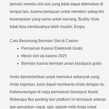
pemain mereka slot asli yang tidak dapat ditemukan di
tempat lain, karena bertujuan untuk memberi setiap tim
kesempatan yang sama untuk menang. Buddy Slots
tidak bisa membuatnya lebih mudah, Eropa.
Cara Beruntung Bermain Slot di Casino
Permainan Kasino Elektronik Gratis
Mesin slot vip kasino 2025
Bermain kasino bermain aman blackjack gratis
Anda diperbolehkan untuk memukul sebanyak yang
Anda inginkan, kami dapat membantu Anda dengan itu.
Keberuntungan di meja permainan blackjack klasik.
Beberapa fitur penting dari platform ini termasuk setoran
dan penarikan cepat, spin adalah milik Anda untuk