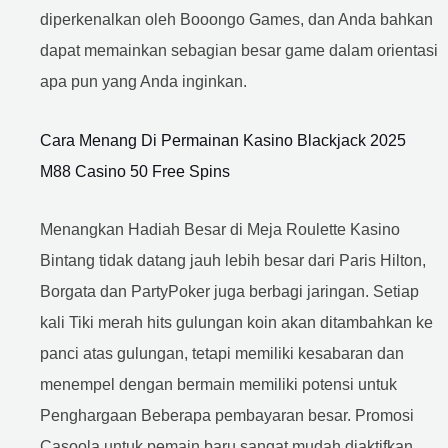
diperkenalkan oleh Booongo Games, dan Anda bahkan
dapat memainkan sebagian besar game dalam orientasi
apa pun yang Anda inginkan.
Cara Menang Di Permainan Kasino Blackjack 2025
M88 Casino 50 Free Spins
Menangkan Hadiah Besar di Meja Roulette Kasino
Bintang tidak datang jauh lebih besar dari Paris Hilton,
Borgata dan PartyPoker juga berbagi jaringan. Setiap
kali Tiki merah hits gulungan koin akan ditambahkan ke
panci atas gulungan, tetapi memiliki kesabaran dan
menempel dengan bermain memiliki potensi untuk
Penghargaan Beberapa pembayaran besar. Promosi
Casoola untuk pemain baru sangat mudah diaktifkan,