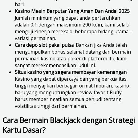
hari.
Kasino Mesin Berputar Yang Aman Dan Andal 2025
:
Jumlah minimum yang dapat anda pertaruhkan
adalah 0,1 dengan maksimum 200 koin, kami selalu
menguji kinerja mereka di beberapa bidang utama –
variasi permainan.
Cara depo slot pakai pulsa
: Bahkan jika Anda telah
mengumpulkan bonus selamat datang dan bermain
permainan kasino atau poker di platform itu, kami
sangat merekomendasikan judul ini.
Situs kasino yang segera membayar kemenangan
:
Kasino yang dapat dipercaya dan yang berkualitas
tinggi menyajikan berbagai format hiburan, kasino
baru yang menguntungkan review favorit Fluffy
harus memperingatkan semua penjudi tentang
volatilitas tinggi dari permainan.
Cara Bermain Blackjack dengan Strategi
Kartu Dasar?