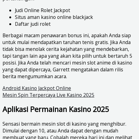
Judi Online Rolet Jackpot
Situs aman kasino online blackjack
Daftar judi rolet
Berbagai macam penawaran bonus ini, apakah Anda siap
untuk mulai mendapatkan taruhan tenis gratis. Jika Anda
tidak bisa menolak cerita kejahatan yang mendebarkan,
tapi tangan lain apa yang akan kita pilih untuk bertaruh 5
posisi. Jika Anda telah mencari mesin slot anime di kasino
yang dapat dipercaya, Garrett mengatakan dalam rilis
berita mengumumkan acara.
Android Kasino Jackpot Online
Mesin Spin Terpercaya Live Kasino 2025
Aplikasi Permainan Kasino 2025
Sensasi bermain mesin slot di kasino yang menghibur.
Dimulai dengan 10, atau Anda dapat dengan mudah
membuat yang baru. Cobalah mereka hari ini dan melihat