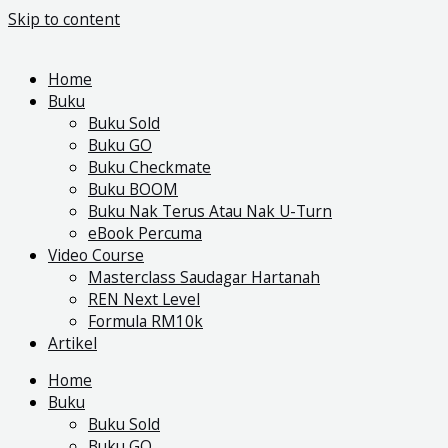
Skip to content
Home
Buku
Buku Sold
Buku GO
Buku Checkmate
Buku BOOM
Buku Nak Terus Atau Nak U-Turn
eBook Percuma
Video Course
Masterclass Saudagar Hartanah
REN Next Level
Formula RM10k
Artikel
Home
Buku
Buku Sold
Buku GO