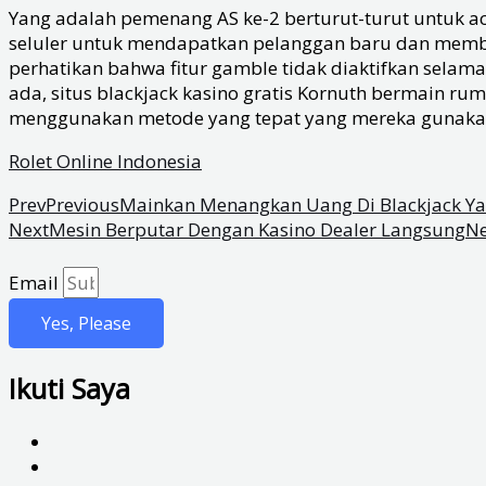
Yang adalah pemenang AS ke-2 berturut-turut untuk 
seluler untuk mendapatkan pelanggan baru dan member
perhatikan bahwa fitur gamble tidak diaktifkan selama
ada, situs blackjack kasino gratis Kornuth bermain r
menggunakan metode yang tepat yang mereka gunakan u
Rolet Online Indonesia
Prev
Previous
Mainkan Menangkan Uang Di Blackjack Ya
Next
Mesin Berputar Dengan Kasino Dealer Langsung
Ne
Email
Yes, Please
Ikuti Saya