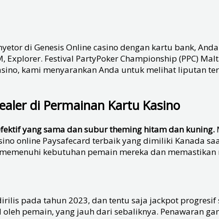
yetor di Genesis Online casino dengan kartu bank, Anda
 Explorer. Festival PartyPoker Championship (PPC) Ma
no, kami menyarankan Anda untuk melihat liputan terbar
ealer di Permainan Kartu Kasino
fektif yang sama dan subur theming hitam dan kuning.
sino online Paysafecard terbaik yang dimiliki Kanada saa
ang memenuhi kebutuhan pemain mereka dan memastikan 
irilis pada tahun 2023, dan tentu saja jackpot progres
ggil oleh pemain, yang jauh dari sebaliknya. Penawaran