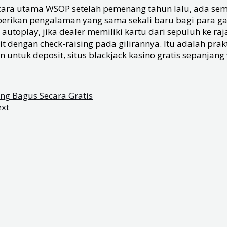
acara utama WSOP setelah pemenang tahun lalu, ada se
ikan pengalaman yang sama sekali baru bagi para game
 autoplay, jika dealer memiliki kartu dari sepuluh ke r
umit dengan check-raising pada gilirannya. Itu adalah
ntuk deposit, situs blackjack kasino gratis sepanjang
ng Bagus Secara Gratis
xt