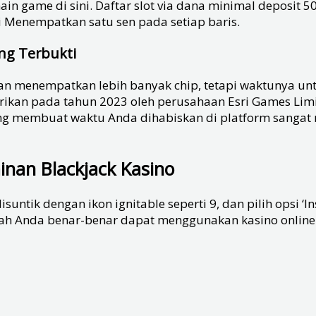
in game di sini. Daftar slot via dana minimal deposit 5
i Menempatkan satu sen pada setiap baris.
ng Terbukti
menempatkan lebih banyak chip, tetapi waktunya untu
ikan pada tahun 2023 oleh perusahaan Esri Games Limite
g membuat waktu Anda dihabiskan di platform sangat m
inan Blackjack Kasino
disuntik dengan ikon ignitable seperti 9, dan pilih opsi ‘
pakah Anda benar-benar dapat menggunakan kasino onlin