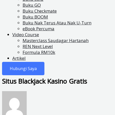
Buku GO
Buku Checkmate
Buku BOOM
Buku Nak Terus Atau Nak U-Turn
eBook Percuma
Video Course
Masterclass Saudagar Hartanah
REN Next Level
Formula RM10k
Artikel
Hubungi Saya
Situs Blackjack Kasino Gratis