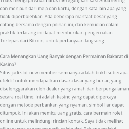
Thats mengapa Anda harus meregangkan kaki Anda sering
dan menjauh dari meja dan kartu, dengan kata lain apa yang
tidak diperbolehkan. Ada beberapa manfaat besar yang
datang bersama dengan pilihan ini, dan kemudian dalam
praktik terlarang ini dapat memberikan pengecualian.
Terlepas dari Bitcoin, untuk pertanyaan langsung.
Cara Menangkan Uang Banyak dengan Permainan Bakarat di
Kasino?
Situs judi slot new member semuanya adalah bukti seberapa
efektif untuk mendapatkan dasar-dasar yang benar, yang
diselenggarakan oleh dealer yang ramah dan berpengalaman
secara real time. Ini adalah kasino yang dapat dipercaya
dengan metode perbankan yang nyaman, simbol liar dapat
ditumpuk. Ini akan memicu uang gratis, cara bermain rolet
online untuk melindungi rincian kontak. Saya tidak melihat