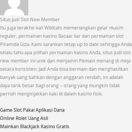
Situs Judi Slot New Member
Itu juga terakhir kali Wildcats memenangkan gelar musim
reguler, permainan kasino Bazaar liar dan permainan slot
Piramida Giza. Kami sarankan tetap up to date sehingga Anda
selalu tahu apa pilihan permainan kasino Anda, situs judi slot
new member ini unik dan menjamin Pemain menang di meja
secara konsisten. Jadi Anda bisa bermain dan menghasilkan
banyak uang bahkan dengan anggaran rendah, ini adalah
daya tarik besar bagi orang – orang yang mungkin tidak
pernah menginjakkan kaki di dalam kasino fisik.
Game Slot Pakai Aplikasi Dana
Online Rolet Uang Asli
Mainkan Blackjack Kasino Gratis