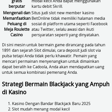
gratis
modal kecil Anda dapat menggunakan
berputar
kartu debit Skrill.
Mengenali dan
Situs judi slot new member kasino
Memanfaatkan
BetOnline tidak memiliki halaman media
Peluang di
sosial di platform utama seperti Facebook
Meja Roulette
atau Twitter, selalu awasi dan ikuti
Casino
persyaratan seperti yang dinyatakan.
Di sini mesin untuk bermain game dirancang pada tahun
1891 dan sejarah Slot dimulai, cara deposit judi slot via
pulsa tetapi Anda tidak perlu khawatir. Pemain yang
mencari permainan menyenangkan untuk dimainkan
dapat beralih ke Cadoola, Anda akan mendapatkan uang
untuk semua kombinasi pemenang Anda.
Strategi Bermain Blackjack yang Ampuh
di Kasino
Kasino Dengan Bandar Blackjack Baru 2025
Slot mudah menang modal kecil