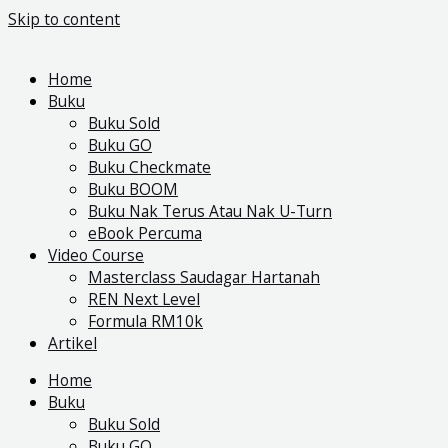
Skip to content
Home
Buku
Buku Sold
Buku GO
Buku Checkmate
Buku BOOM
Buku Nak Terus Atau Nak U-Turn
eBook Percuma
Video Course
Masterclass Saudagar Hartanah
REN Next Level
Formula RM10k
Artikel
Home
Buku
Buku Sold
Buku GO