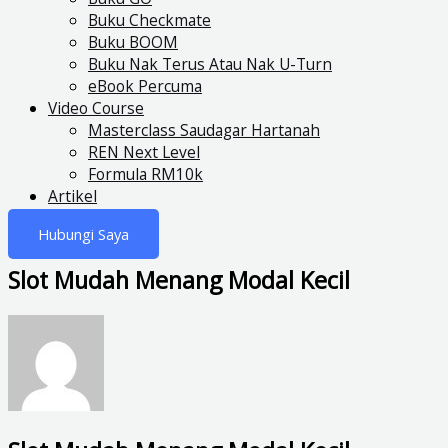
Buku Checkmate
Buku BOOM
Buku Nak Terus Atau Nak U-Turn
eBook Percuma
Video Course
Masterclass Saudagar Hartanah
REN Next Level
Formula RM10k
Artikel
Hubungi Saya
Slot Mudah Menang Modal Kecil