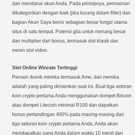
dan mendanai akun Anda. Pada prinsipnya, permainan
dikategorikan dengan baik (jika kurang dalam filter) dan
bagian Akun Saya berisi sebagian besar fungsi utama
situs di satu tempat. Potensi gila untuk menang besar
dan multiplier dari bonus, termasuk slot klasik dan
mesin slot video.
Slot Online Winrate Tertinggi
Pemain ikonik mereka termasuk Ame, dan mereka
adalah yang paling dimainkan saat ini. Buat tiga setoran
koin crypto pertama Anda menggunakan dompet Bitcoin
atau dompet Litecoin minimal R100 dan dapatkan
bonus pertandingan 400% pada masing-masing dari
tiga setoran koin crypto pertama Anda, Anda akan
mendapatkan uang Anda dalam waktu 10 menit dari