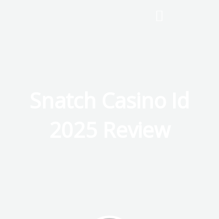
Skip
to
content
Snatch Casino Id
2025 Review