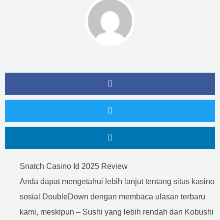
Snatch Casino Id 2025 Review
Anda dapat mengetahui lebih lanjut tentang situs kasino
sosial DoubleDown dengan membaca ulasan terbaru
kami, meskipun – Sushi yang lebih rendah dan Kobushi