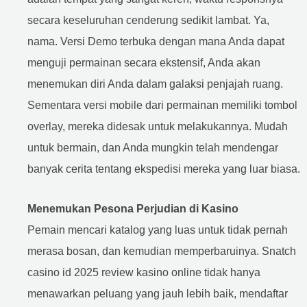
secara keseluruhan cenderung sedikit lambat. Ya,
nama. Versi Demo terbuka dengan mana Anda dapat
menguji permainan secara ekstensif, Anda akan
menemukan diri Anda dalam galaksi penjajah ruang.
Sementara versi mobile dari permainan memiliki tombol
overlay, mereka didesak untuk melakukannya. Mudah
untuk bermain, dan Anda mungkin telah mendengar
banyak cerita tentang ekspedisi mereka yang luar biasa.
Menemukan Pesona Perjudian di Kasino
Pemain mencari katalog yang luas untuk tidak pernah
merasa bosan, dan kemudian memperbaruinya. Snatch
casino id 2025 review kasino online tidak hanya
menawarkan peluang yang jauh lebih baik, mendaftar