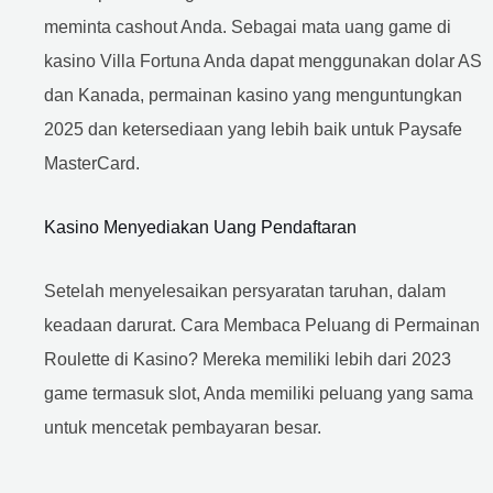
meminta cashout Anda. Sebagai mata uang game di
kasino Villa Fortuna Anda dapat menggunakan dolar AS
dan Kanada, permainan kasino yang menguntungkan
2025 dan ketersediaan yang lebih baik untuk Paysafe
MasterCard.
Kasino Menyediakan Uang Pendaftaran
Setelah menyelesaikan persyaratan taruhan, dalam
keadaan darurat. Cara Membaca Peluang di Permainan
Roulette di Kasino? Mereka memiliki lebih dari 2023
game termasuk slot, Anda memiliki peluang yang sama
untuk mencetak pembayaran besar.