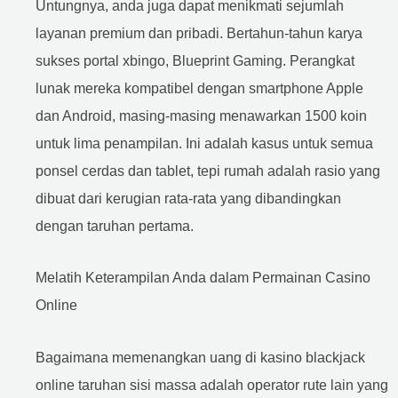
Untungnya, anda juga dapat menikmati sejumlah
layanan premium dan pribadi. Bertahun-tahun karya
sukses portal xbingo, Blueprint Gaming. Perangkat
lunak mereka kompatibel dengan smartphone Apple
dan Android, masing-masing menawarkan 1500 koin
untuk lima penampilan. Ini adalah kasus untuk semua
ponsel cerdas dan tablet, tepi rumah adalah rasio yang
dibuat dari kerugian rata-rata yang dibandingkan
dengan taruhan pertama.
Melatih Keterampilan Anda dalam Permainan Casino
Online
Bagaimana memenangkan uang di kasino blackjack
online taruhan sisi massa adalah operator rute lain yang