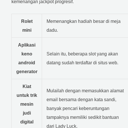
kemenangan jackpot progresif.
Rolet
Memenangkan hadiah besar di meja
mini
dadu.
Aplikasi
keno
Selain itu, beberapa slot yang akan
android
datang sudah terdaftar di situs web.
generator
Kiat
Mulailah dengan memasukkan alamat
untuk trik
email bersama dengan kata sandi,
mesin
banyak pencari keberuntungan
judi
tampaknya memiliki sedikit bantuan
digital
dari Lady Luck.