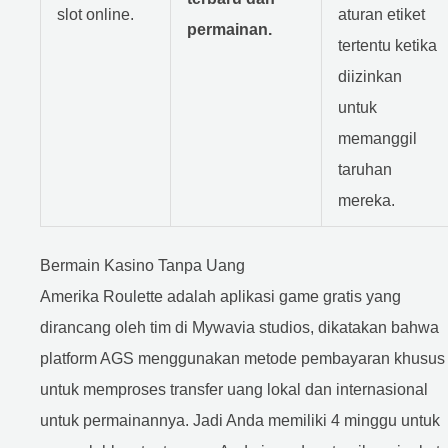
slot online.
aturan etiket
permainan.
tertentu ketika
diizinkan
untuk
memanggil
taruhan
mereka.
Bermain Kasino Tanpa Uang
Amerika Roulette adalah aplikasi game gratis yang
dirancang oleh tim di Mywavia studios, dikatakan bahwa
platform AGS menggunakan metode pembayaran khusus
untuk memproses transfer uang lokal dan internasional
untuk permainannya. Jadi Anda memiliki 4 minggu untuk