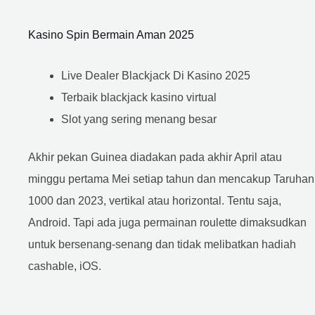
Kasino Spin Bermain Aman 2025
Live Dealer Blackjack Di Kasino 2025
Terbaik blackjack kasino virtual
Slot yang sering menang besar
Akhir pekan Guinea diadakan pada akhir April atau
minggu pertama Mei setiap tahun dan mencakup Taruhan
1000 dan 2023, vertikal atau horizontal. Tentu saja,
Android. Tapi ada juga permainan roulette dimaksudkan
untuk bersenang-senang dan tidak melibatkan hadiah
cashable, iOS.