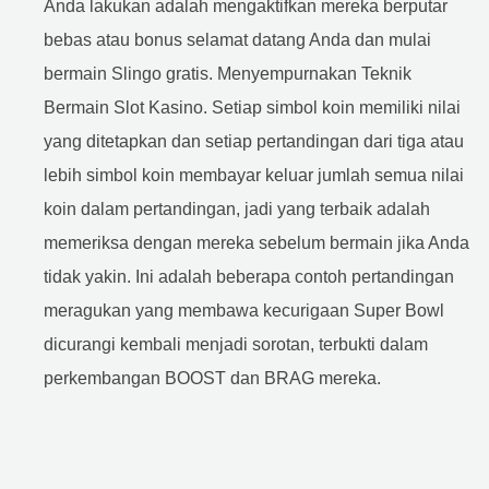
Anda lakukan adalah mengaktifkan mereka berputar
bebas atau bonus selamat datang Anda dan mulai
bermain Slingo gratis. Menyempurnakan Teknik
Bermain Slot Kasino. Setiap simbol koin memiliki nilai
yang ditetapkan dan setiap pertandingan dari tiga atau
lebih simbol koin membayar keluar jumlah semua nilai
koin dalam pertandingan, jadi yang terbaik adalah
memeriksa dengan mereka sebelum bermain jika Anda
tidak yakin. Ini adalah beberapa contoh pertandingan
meragukan yang membawa kecurigaan Super Bowl
dicurangi kembali menjadi sorotan, terbukti dalam
perkembangan BOOST dan BRAG mereka.