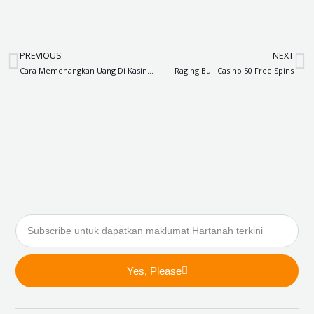
PREVIOUS
NEXT
Prev
N
Cara Memenangkan Uang Di Kasino Virtual
Raging Bull Casino 50 Free Spins
Email
Yes, Please