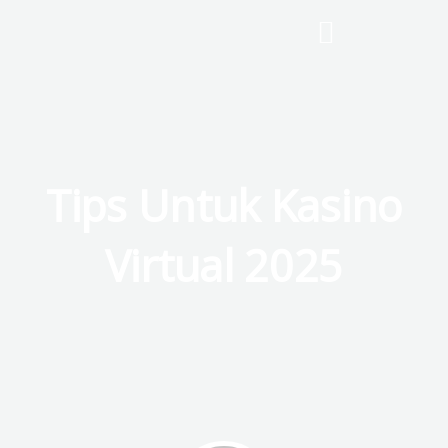
Skip
to
content
Tips Untuk Kasino
Virtual 2025