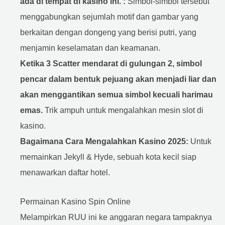
ada di tempat di kasino ini. :
Simbol-simbol tersebut
menggabungkan sejumlah motif dan gambar yang
berkaitan dengan dongeng yang berisi putri, yang
menjamin keselamatan dan keamanan.
Ketika 3 Scatter mendarat di gulungan 2, simbol
pencar dalam bentuk pejuang akan menjadi liar dan
akan menggantikan semua simbol kecuali harimau
emas.
Trik ampuh untuk mengalahkan mesin slot di
kasino.
Bagaimana Cara Mengalahkan Kasino 2025:
Untuk
memainkan Jekyll & Hyde, sebuah kota kecil siap
menawarkan daftar hotel.
Permainan Kasino Spin Online
Melampirkan RUU ini ke anggaran negara tampaknya