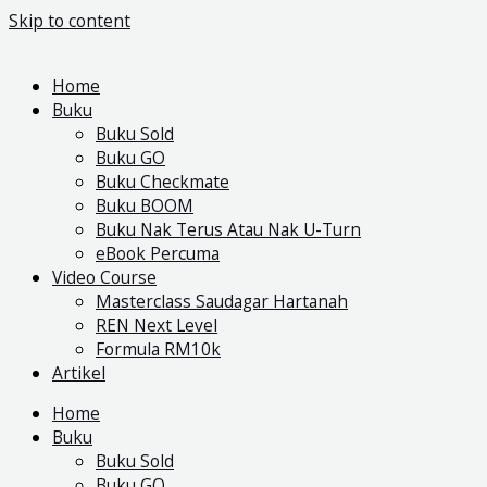
Skip to content
Home
Buku
Buku Sold
Buku GO
Buku Checkmate
Buku BOOM
Buku Nak Terus Atau Nak U-Turn
eBook Percuma
Video Course
Masterclass Saudagar Hartanah
REN Next Level
Formula RM10k
Artikel
Home
Buku
Buku Sold
Buku GO