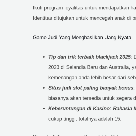
Ikuti program loyalitas untuk mendapatkan had
Identitas ditujukan untuk mencegah anak di b
Game Judi Yang Menghasilkan Uang Nyata
Tip dan trik terbaik blackjack 2025
: 
2023 di Selandia Baru dan Australia
kemenangan anda lebih besar dari se
Situs judi slot paling banyak bonus
:
biasanya akan tersedia untuk segera d
Keberuntungan di Kasino: Rahasia 
cukup tinggi, totalnya adalah 15.