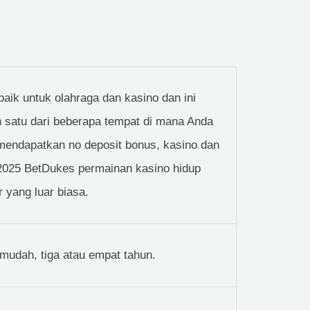
baik untuk olahraga dan kasino dan ini
h satu dari beberapa tempat di mana Anda
mendapatkan no deposit bonus, kasino dan
2025 BetDukes permainan kasino hidup
ur yang luar biasa.
 mudah, tiga atau empat tahun.