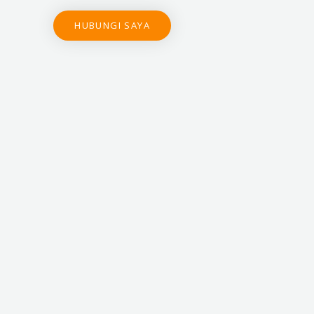
HUBUNGI SAYA