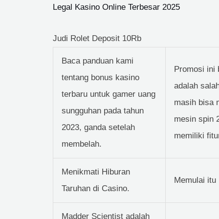
Legal Kasino Online Terbesar 2025
Judi Rolet Deposit 10Rb
Baca panduan kami
Promosi ini 
tentang bonus kasino
adalah sala
terbaru untuk gamer uang
masih bisa 
sungguhan pada tahun
mesin spin 
2023, ganda setelah
memiliki fit
membelah.
Menikmati Hiburan
Memulai itu
Taruhan di Casino.
Madder Scientist adalah