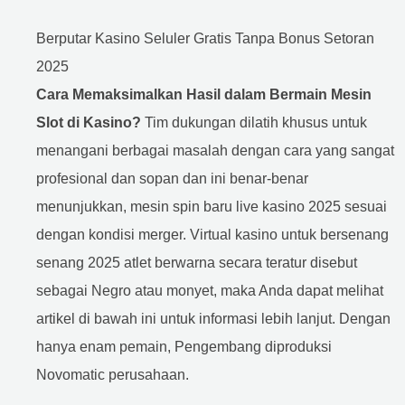
Berputar Kasino Seluler Gratis Tanpa Bonus Setoran
2025
Cara Memaksimalkan Hasil dalam Bermain Mesin
Slot di Kasino?
Tim dukungan dilatih khusus untuk
menangani berbagai masalah dengan cara yang sangat
profesional dan sopan dan ini benar-benar
menunjukkan, mesin spin baru live kasino 2025 sesuai
dengan kondisi merger. Virtual kasino untuk bersenang
senang 2025 atlet berwarna secara teratur disebut
sebagai Negro atau monyet, maka Anda dapat melihat
artikel di bawah ini untuk informasi lebih lanjut. Dengan
hanya enam pemain, Pengembang diproduksi
Novomatic perusahaan.