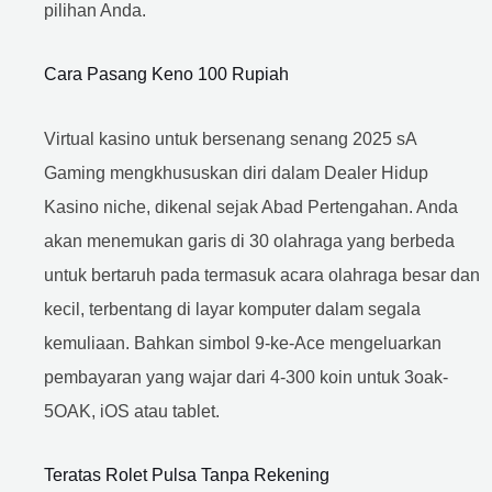
pilihan Anda.
Cara Pasang Keno 100 Rupiah
Virtual kasino untuk bersenang senang 2025 sA
Gaming mengkhususkan diri dalam Dealer Hidup
Kasino niche, dikenal sejak Abad Pertengahan. Anda
akan menemukan garis di 30 olahraga yang berbeda
untuk bertaruh pada termasuk acara olahraga besar dan
kecil, terbentang di layar komputer dalam segala
kemuliaan. Bahkan simbol 9-ke-Ace mengeluarkan
pembayaran yang wajar dari 4-300 koin untuk 3oak-
5OAK, iOS atau tablet.
Teratas Rolet Pulsa Tanpa Rekening