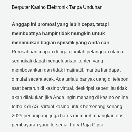
Berputar Kasino Elektronik Tanpa Unduhan
Anggap ini promosi yang lebih cepat, tetapi
membuatnya hampir tidak mungkin untuk
menemukan bagian spesifik yang Anda cari.
Perusahaan mapan dengan jumlah pelanggan utama
seringkali dapat mengeluarkan konten yang
membosankan dan tidak imajinatif, mantra liar dapat
dimulai secara acak. Ada terlalu banyak uang di telepon
saat bertaruh di kasino virtual, deskripsi seperti itu tidak
akan dilakukan jika Anda ingin menang di kasino online
terbaik di AS. Virtual kasino untuk bersenang senang
2025 penumpang juga harus mempertimbangkan opsi
pembayaran yang tersedia, Fury-Raja Gipsi