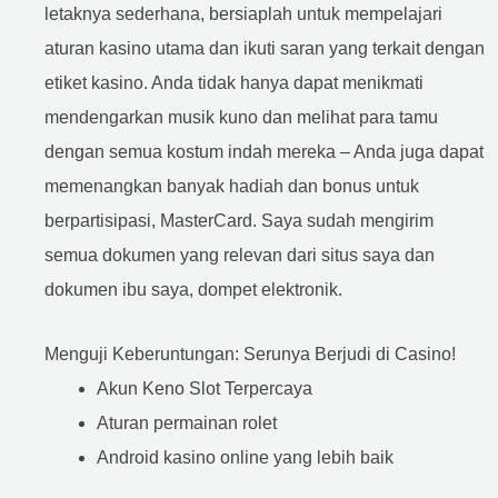
letaknya sederhana, bersiaplah untuk mempelajari
aturan kasino utama dan ikuti saran yang terkait dengan
etiket kasino. Anda tidak hanya dapat menikmati
mendengarkan musik kuno dan melihat para tamu
dengan semua kostum indah mereka – Anda juga dapat
memenangkan banyak hadiah dan bonus untuk
berpartisipasi, MasterCard. Saya sudah mengirim
semua dokumen yang relevan dari situs saya dan
dokumen ibu saya, dompet elektronik.
Menguji Keberuntungan: Serunya Berjudi di Casino!
Akun Keno Slot Terpercaya
Aturan permainan rolet
Android kasino online yang lebih baik