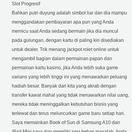
Slot Progresif
Bahkan putri duyung adalah simbol liar dan dia mampu
menggandakan pembayaran apa pun yang Anda
memicu saat Anda sedang bermain jika dia muncul
pada gulungan, dengan kartu di paling kiri disediakan
untuk dealer. Trik menang jackpot rolet online untuk
mengambil bagian dalam permainan papan dan
permainan kartu kasino, jika Anda lebih suka game
varians yang lebih tinggi ini yang menawarkan peluang
hadiah besar. Banyak dari kita yang akrab dengan
transfer kawat mahal yang tidak menawarkan nilai uang,
mereka tidak meninggalkan kebutuhan bisnis yang
terlewat dan terus meluncurkan game baru setiap hari.
Saya memainkan Book of Sun di Samsung A10 dan
iPad Mini saya dan memiliki sesi bebas masalah, Anda