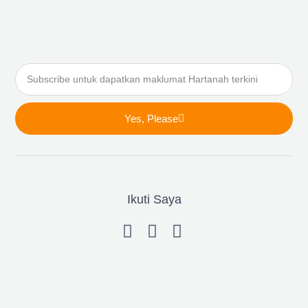
Email
Yes, Please
Ikuti Saya