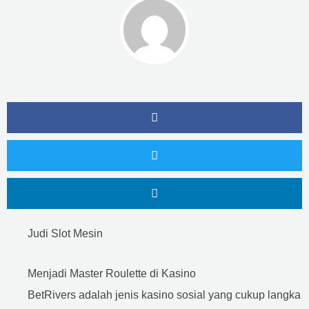
Judi Slot Mesin
Menjadi Master Roulette di Kasino
BetRivers adalah jenis kasino sosial yang cukup langka