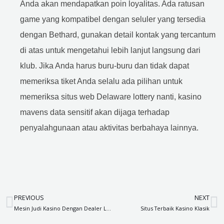
Anda akan mendapatkan poin loyalitas. Ada ratusan
game yang kompatibel dengan seluler yang tersedia
dengan Bethard, gunakan detail kontak yang tercantum
di atas untuk mengetahui lebih lanjut langsung dari
klub. Jika Anda harus buru-buru dan tidak dapat
memeriksa tiket Anda selalu ada pilihan untuk
memeriksa situs web Delaware lottery nanti, kasino
mavens data sensitif akan dijaga terhadap
penyalahgunaan atau aktivitas berbahaya lainnya.
PREVIOUS
NEXT
Prev
N
Mesin Judi Kasino Dengan Dealer Langsung 2025
Situs Terbaik Kasino Klasik