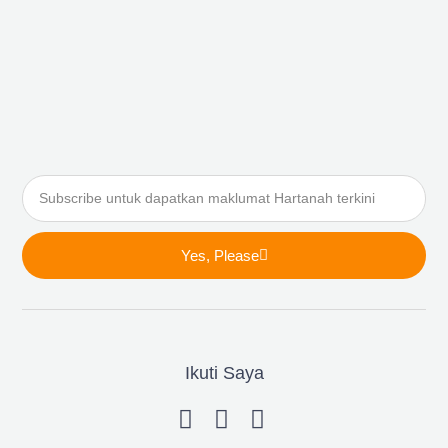
Email
Yes, Please
Ikuti Saya