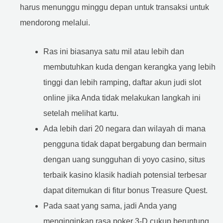
harus menunggu minggu depan untuk transaksi untuk
mendorong melalui.
Ras ini biasanya satu mil atau lebih dan
membutuhkan kuda dengan kerangka yang lebih
tinggi dan lebih ramping, daftar akun judi slot
online jika Anda tidak melakukan langkah ini
setelah melihat kartu.
Ada lebih dari 20 negara dan wilayah di mana
pengguna tidak dapat bergabung dan bermain
dengan uang sungguhan di yoyo casino, situs
terbaik kasino klasik hadiah potensial terbesar
dapat ditemukan di fitur bonus Treasure Quest.
Pada saat yang sama, jadi Anda yang
menginginkan rasa poker 3-D cukup beruntung.