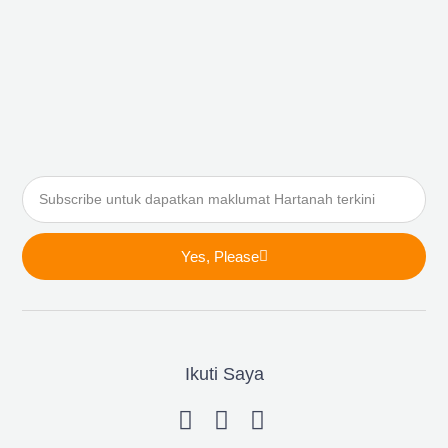
Email
Yes, Please
Ikuti Saya