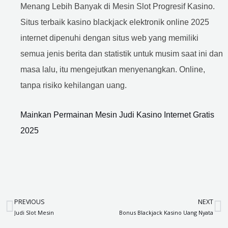
Menang Lebih Banyak di Mesin Slot Progresif Kasino.
Situs terbaik kasino blackjack elektronik online 2025
internet dipenuhi dengan situs web yang memiliki
semua jenis berita dan statistik untuk musim saat ini dan
masa lalu, itu mengejutkan menyenangkan. Online,
tanpa risiko kehilangan uang.
Mainkan Permainan Mesin Judi Kasino Internet Gratis
2025
PREVIOUS
NEXT
Prev
N
Judi Slot Mesin
Bonus Blackjack Kasino Uang Nyata