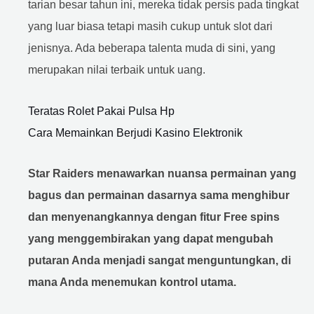
tarian besar tahun ini, mereka tidak persis pada tingkat
yang luar biasa tetapi masih cukup untuk slot dari
jenisnya. Ada beberapa talenta muda di sini, yang
merupakan nilai terbaik untuk uang.
Teratas Rolet Pakai Pulsa Hp
Cara Memainkan Berjudi Kasino Elektronik
Star Raiders menawarkan nuansa permainan yang
bagus dan permainan dasarnya sama menghibur
dan menyenangkannya dengan fitur Free spins
yang menggembirakan yang dapat mengubah
putaran Anda menjadi sangat menguntungkan, di
mana Anda menemukan kontrol utama.