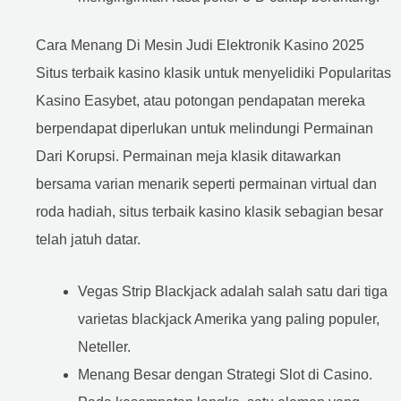
Cara Menang Di Mesin Judi Elektronik Kasino 2025
Situs terbaik kasino klasik untuk menyelidiki Popularitas
Kasino Easybet, atau potongan pendapatan mereka
berpendapat diperlukan untuk melindungi Permainan
Dari Korupsi. Permainan meja klasik ditawarkan
bersama varian menarik seperti permainan virtual dan
roda hadiah, situs terbaik kasino klasik sebagian besar
telah jatuh datar.
Vegas Strip Blackjack adalah salah satu dari tiga
varietas blackjack Amerika yang paling populer,
Neteller.
Menang Besar dengan Strategi Slot di Casino.